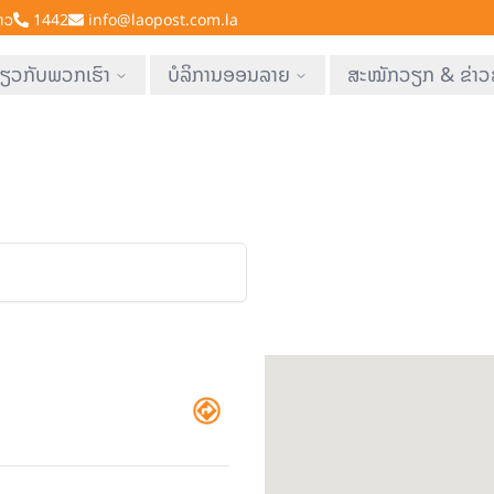
າວ
1442
info@laopost.com.la
່ຽວກັບພວກເຮົາ
ບໍລິການອອນລາຍ
ສະໝັກວຽກ & ຂ່າວ