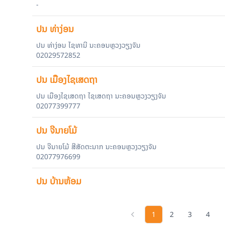
-
ປນ ທ່າງ່ອນ
ປນ ທ່າງ່ອນ ໄຊທານີ ນະຄອນຫຼວງວຽງຈັນ
02029572852
ປນ ເມືອງໄຊເສດຖາ
ປນ ເມືອງໄຊເສດຖາ ໄຊເສດຖາ ນະຄອນຫຼວງວຽງຈັນ
02077399777
ປນ ຈີນາຍໂມ້
ປນ ຈີນາຍໂມ້ ສີສັດຕະນາກ ນະຄອນຫຼວງວຽງຈັນ
02077976699
ປນ ບ້ານຫ້ອມ
ປນ ບ້ານຫ້ອມ ຫາດຊາຍຟອງ ນະຄອນຫຼວງວຽງຈັນ
02099772229
1
2
3
4