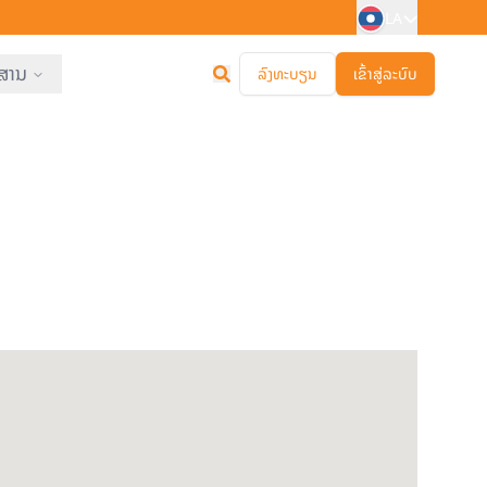
LA
ສານ
ລົງທະບຽນ
ເຂົ້າສູ່ລະບົບ