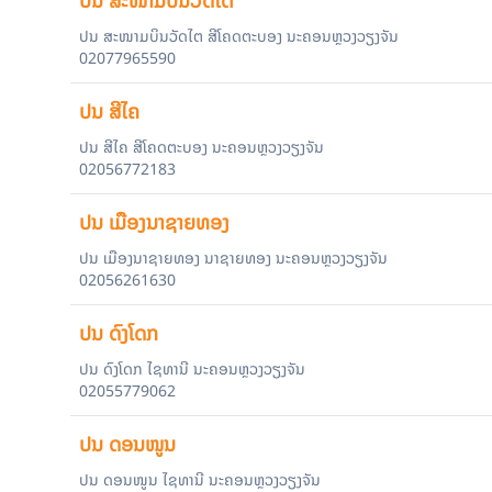
ປນ ສະໜາມບິນວັດໄຕ
ປນ ສະໜາມບິນວັດໄຕ ສີໂຄດຕະບອງ ນະຄອນຫຼວງວຽງຈັນ
02077965590
ປນ ສີໄຄ
ປນ ສີໄຄ ສີໂຄດຕະບອງ ນະຄອນຫຼວງວຽງຈັນ
02056772183
ປນ ເມືອງນາຊາຍທອງ
ປນ ເມືອງນາຊາຍທອງ ນາຊາຍທອງ ນະຄອນຫຼວງວຽງຈັນ
02056261630
ປນ ດົງໂດກ
ປນ ດົງໂດກ ໄຊທານີ ນະຄອນຫຼວງວຽງຈັນ
02055779062
ປນ ດອນໜູນ
ປນ ດອນໜູນ ໄຊທານີ ນະຄອນຫຼວງວຽງຈັນ