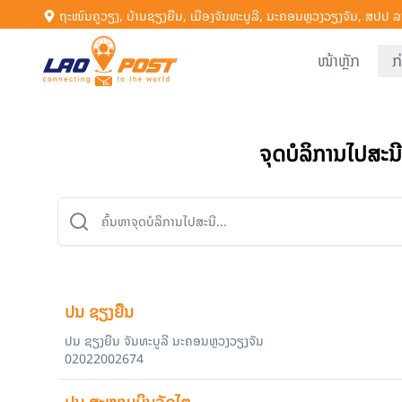
ຖະໜົນຄູວຽງ, ບ້ານຊຽງຍືນ, ເມືອງຈັນທະບູລີ, ນະຄອນຫຼວງວຽງຈັນ, ສປປ ລ
ໜ້າຫຼັກ
ກ
ຈຸດບໍລິການໄປສະນີ
ປນ ຊຽງຍືນ
ປນ ຊຽງຍືນ ຈັນທະບູລີ ນະຄອນຫຼວງວຽງຈັນ
02022002674