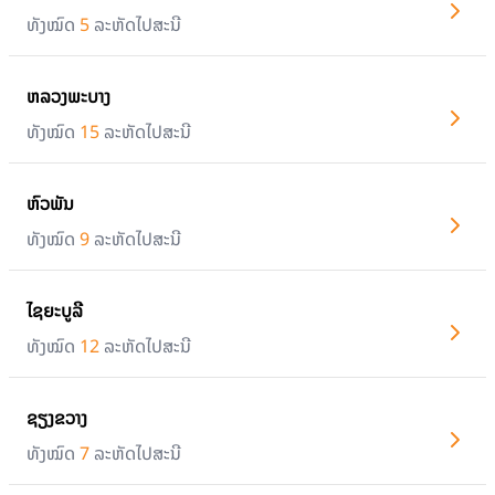
ທັງໝົດ
5
ລະຫັດໄປສະນີ
ຫລວງພະບາງ
ທັງໝົດ
15
ລະຫັດໄປສະນີ
ຫົວພັນ
ທັງໝົດ
9
ລະຫັດໄປສະນີ
ໄຊຍະບູລີ
ທັງໝົດ
12
ລະຫັດໄປສະນີ
ຊຽງຂວາງ
ທັງໝົດ
7
ລະຫັດໄປສະນີ