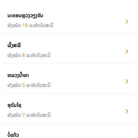
ນະຄອນຫຼວງວຽງຈັນ
ທັງໝົດ
18
ລະຫັດໄປສະນີ
ຜົ້ງສາລີ
ທັງໝົດ
8
ລະຫັດໄປສະນີ
ຫລວງນໍ້າທາ
ທັງໝົດ
5
ລະຫັດໄປສະນີ
ອຸດົມໄຊ
ທັງໝົດ
7
ລະຫັດໄປສະນີ
ບໍ່ແກ້ວ