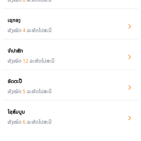
ເຊກອງ
ທັງໝົດ
4
ລະຫັດໄປສະນີ
ຈຳປາສັກ
ທັງໝົດ
12
ລະຫັດໄປສະນີ
ອັດຕະປື
ທັງໝົດ
5
ລະຫັດໄປສະນີ
ໄຊສົມບູນ
ທັງໝົດ
6
ລະຫັດໄປສະນີ