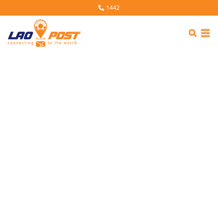
1442
LA