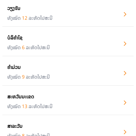
ວຽງຈັນ
ທັງໝົດ
12
ລະຫັດໄປສະນີ
ບໍລິຄຳໄຊ
ທັງໝົດ
6
ລະຫັດໄປສະນີ
ຄຳມ່ວນ
ທັງໝົດ
9
ລະຫັດໄປສະນີ
ສະຫວັນນະເຂດ
ທັງໝົດ
13
ລະຫັດໄປສະນີ
ສາລະວັນ
ທັງໝົດ
8
ລະຫັດໄປສະນີ