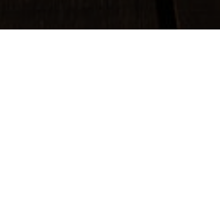
ແຖບເມນູ
ໜ້າຫຼັກ
ປະຫວັດຂອງພວກເຮົາ
ສະຖິຕິການບໍລິການ