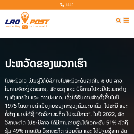
1442
LA
ປະຫວັດຂອງພວກເຮົາ
ໄປສະນີລາວ ເປັນຜູ້ໃຫ້ບໍລິການໄປສະນີລະດັບຊາດໃນ ສ ປປ ລາວ,
ໃນການຈັດສົ່ງຈົດໝາຍ, ພັດສະດຸ ແລະ ບໍລິການໄປສະນີປະເພດຕ່າງ
ໆ ທັງພາຍໃນ ແລະ ຕ່າງປະເທດ. ເຊິ່ງໄດ້ຮັບການສ້າງຕັ້ງຂຶ້ນໃນປີ
1975 ໂດຍການດຳເນີນງານຂອງກະຊວງຄົມມະນາຄົມ, ໄປສະນີ ແລະ
ກໍ່ສ້າງ ພາຍໃຕ້ຊື່ “ລັດວິສາຫະກິດ ໄປສະນີລາວ”. ໃນປີ 2022, ລັດ
ວິສາຫະກິດ ໄປສະນີລາວ ໄດ້ມີການຂາຍຮູ້ນໃຫ້ເອກະຊົນ 51% ລັດຖື
ຮຸ້ນ 49% ກາຍເປັນ ວິສາຫະກິດ ຮ່ວມທຶນ ແລະ ໄດ້ປ່ຽນຊື່ຈາກ ລັດ