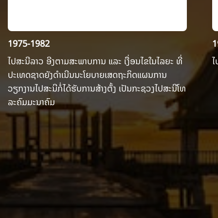
1975-1982
1
ໄປສະນີລາວ ອີງຕາມສະພາບການ ແລະ ເງື່ອນໄຂໃນໄລຍະ ທີ່
ໄ
ປະເທດຊາດຍັງດຳເນີນນະໂຍບາຍເສດຖະກິດແຜນການ
ວຽກງານໄປສະນີກໍ່ໄດ້ຮັບການສ້າງຕັ້ງ ເປັນກະຊວງໄປສະນີໂທ
ລະຄົມມະນາຄົມ