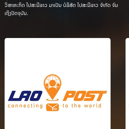
ວິສາຫະກິດ ໄປສະນີລາວ ມາເປັນ ບໍລິສັດ ໄປສະນີລາວ ຈຳກັດ ຈົນ
ເຖິງປັດຈຸບັນ.